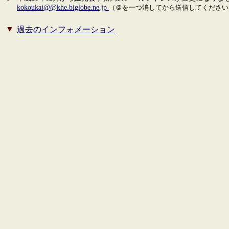
kokoukai@@khe.biglobe.ne.jp
（＠を一つ消してから送信してください
▼
過去のインフォメーション