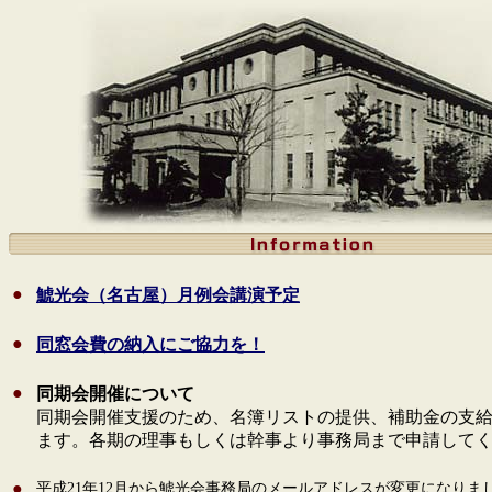
●
鯱光会（名古屋）月例会講演予定
●
同窓会費の納入にご協力を！
●
同期会開催について
同期会開催支援のため、名簿リストの提供、補助金の支
ます。各期の理事もしくは幹事より事務局まで申請して
●
平成21年12月から鯱光会事務局のメールアドレスが変更になりま